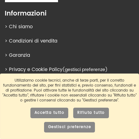
Informazioni
>
Chi siamo
>
Condizioni di vendita
>
Garanzia
>
Privacy e Cookie Policy
(gestisci preferenze)
Utilizziamo cookie tecnici, anche di terze parti, per il corretto
funzionamento del sito, per fini statistici e, previo consenso, funzionali e
Pagamenti
di profilazione. Puoi attivare tutte le funzionalità del sito cliccando su
"Accetta tutto", rifiutare i cookie non essenziali cliccando su "Rifiuta tutto"
o gestire i consensi cliccando su "Gestisci preferenze".
Accetta tutto
Rifiuta tutto
Spedizioni
Gestisci preferenze
0721 27133
info@cucinepro.com