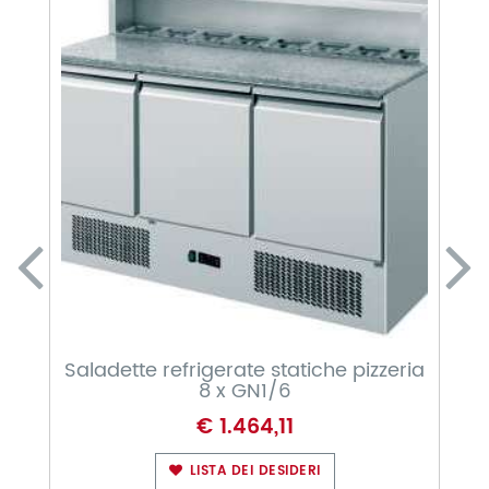
Saladette refrigerate statiche pizzeria
Sal
8 x GN1/6
€ 1.464,11
LISTA DEI DESIDERI