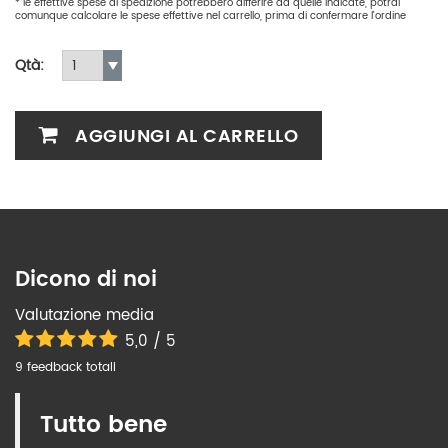
* le effettive spese di spedizione potrebbero differire da quelle indicate, potrai
comunque calcolare le spese effettive nel carrello, prima di confermare l'ordine
Qtà:
AGGIUNGI AL CARRELLO
Dicono di noi
Valutazione media
5,0 / 5
9 feedback totali
Tutto bene