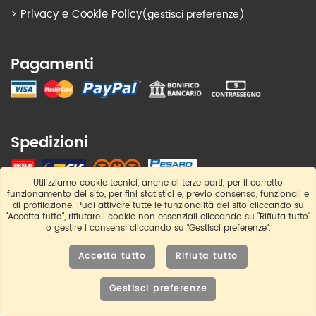
>
Privacy e Cookie Policy
(gestisci preferenze)
Pagamenti
Spedizioni
Utilizziamo cookie tecnici, anche di terze parti, per il corretto
funzionamento del sito, per fini statistici e, previo consenso, funzionali e
di profilazione. Puoi attivare tutte le funzionalità del sito cliccando su
Contatti
"Accetta tutto", rifiutare i cookie non essenziali cliccando su "Rifiuta tutto"
o gestire i consensi cliccando su "Gestisci preferenze".
info@cucinepro.com
Accetta tutto
Rifiuta tutto
0721 27133
Gestisci preferenze
P.IVA 02353550417
0721 27133
info@cucinepro.com