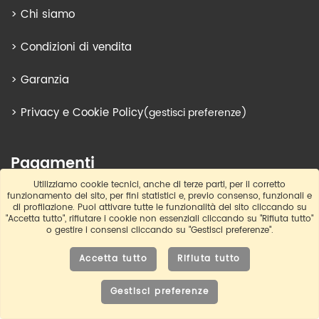
>
Chi siamo
>
Condizioni di vendita
>
Garanzia
>
Privacy e Cookie Policy
(gestisci preferenze)
Pagamenti
Utilizziamo cookie tecnici, anche di terze parti, per il corretto
funzionamento del sito, per fini statistici e, previo consenso, funzionali e
di profilazione. Puoi attivare tutte le funzionalità del sito cliccando su
"Accetta tutto", rifiutare i cookie non essenziali cliccando su "Rifiuta tutto"
o gestire i consensi cliccando su "Gestisci preferenze".
Spedizioni
Accetta tutto
Rifiuta tutto
Gestisci preferenze
0721 27133
info@cucinepro.com
Contatti