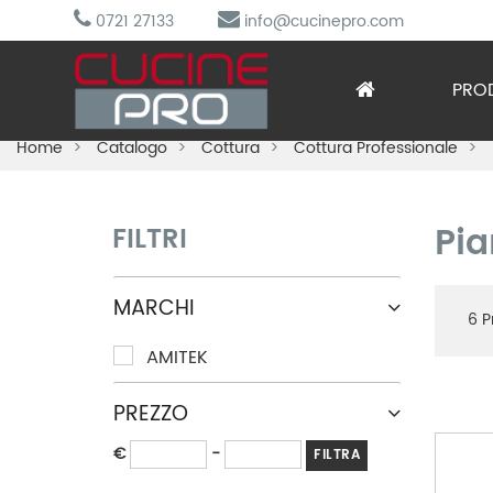
0721 27133
info@cucinepro.com
PRO
Home
Catalogo
Cottura
Cottura Professionale
Arred
Attre
Pia
FILTRI
Cottu
MARCHI
Lavag
6
Pr
AMITEK
Prepa
PREZZO
Refri
€
-
FILTRA
Sotto