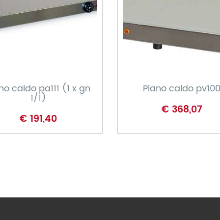
CARRELLO
CARRELLO
no caldo pa111 (1 x gn
Piano caldo pv10
1/1)
€ 368,07
€ 191,40