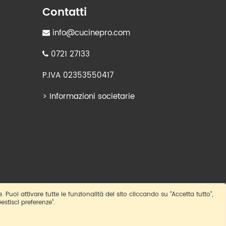
Contatti
info@cucinepro.com
0721 27133
P.IVA 02353550417
>
Informazioni societarie
e. Puoi attivare tutte le funzionalità del sito cliccando su "Accetta tutto",
estisci preferenze".