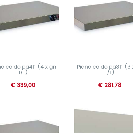
CARRELLO
CARRELLO
no caldo pa411 (4 x gn
Piano caldo pa311 (3 
1/1)
1/1)
€ 339,00
€ 281,78