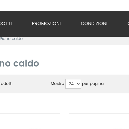
DOTTI
PROMOZIONI
CONDIZIONI
Piano caldo
o Inox
zzature
no caldo
ra
gio
Mostra
per pagina
odotti
razione
gerazione
vuoto