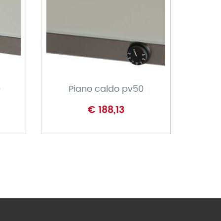
CARRELLO
0
Piano caldo pv50
€ 188,13