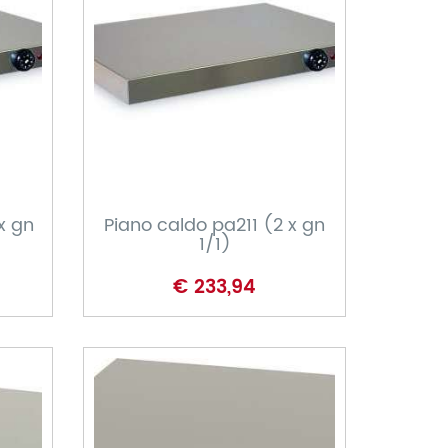
CARRELLO
x gn
Piano caldo pa211 (2 x gn
1/1)
€ 233,94