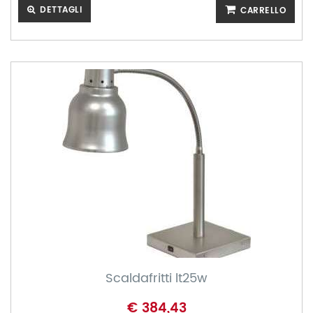
DETTAGLI
CARRELLO
Scaldafritti lt25w
€ 384,43