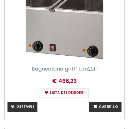
Bagnomaria gn1/1 bm221r
€ 466,23
LISTA DEI DESIDERI
DETTAGLI
CARRELLO