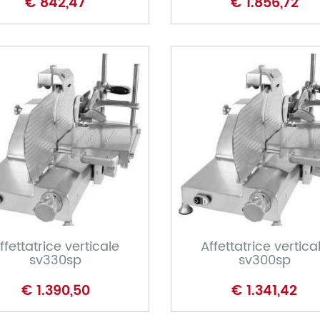
€ 842,47
€ 1.856,72
CARRELLO
CARRELLO
ffettatrice verticale
Affettatrice vertica
sv330sp
sv300sp
€ 1.390,50
€ 1.341,42