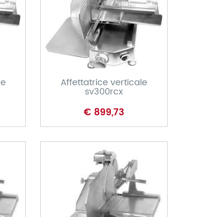
CARRELLO
le
Affettatrice verticale
sv300rcx
€ 899,73