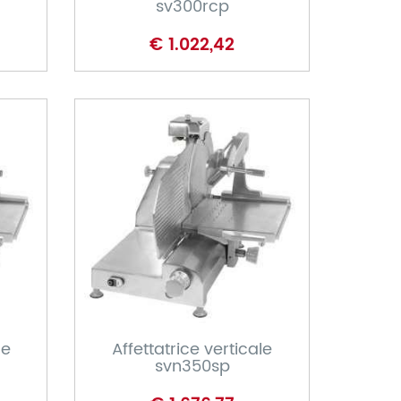
sv300rcp
€ 1.022,42
CARRELLO
le
Affettatrice verticale
svn350sp