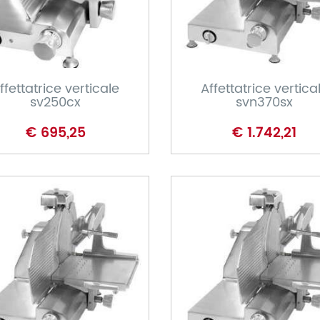
CARRELLO
CARRELLO
ffettatrice verticale
Affettatrice vertica
sv250cx
svn370sx
€ 695,25
€ 1.742,21