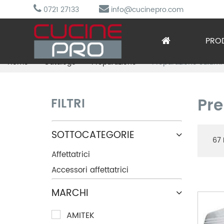
0721 27133
info@cucinepro.com
PRO
Home
Catalogo
Preparazione
Preparazione Salumi
Arred
Attre
Pre
FILTRI
Cottu
SOTTOCATEGORIE
67
Lavag
Affettatrici
Prepa
Accessori affettatrici
MARCHI
Refri
AMITEK
Sotto