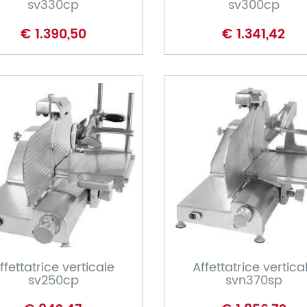
sv330cp
sv300cp
€ 1.390,50
€ 1.341,42
CARRELLO
CARRELLO
ffettatrice verticale
Affettatrice vertica
sv250cp
svn370sp