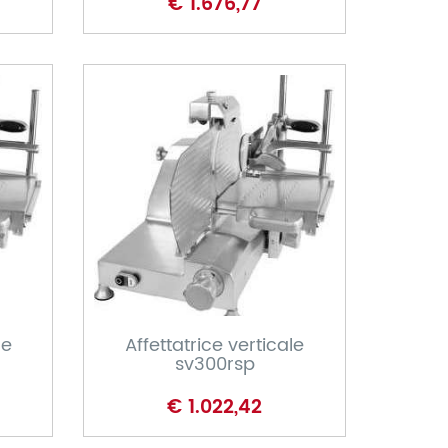
€ 1.676,77
CARRELLO
le
Affettatrice verticale
sv300rsp
€ 1.022,42