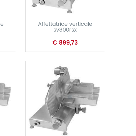
CARRELLO
le
Affettatrice verticale
sv300rsx
€ 899,73
CARRELLO