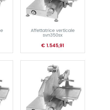
CARRELLO
le
Affettatrice verticale
svn350sx
€ 1.545,91