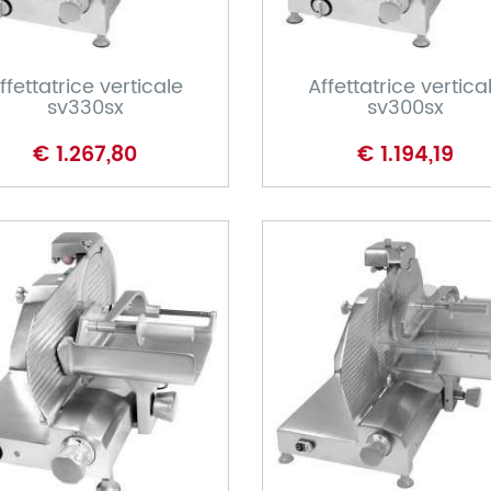
CARRELLO
CARRELLO
ffettatrice verticale
Affettatrice vertica
sv330sx
sv300sx
€ 1.267,80
€ 1.194,19
CARRELLO
CARRELLO