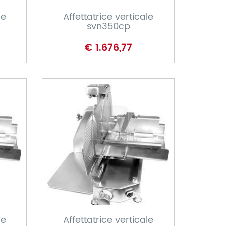
le
Affettatrice verticale
svn350cp
€ 1.676,77
CARRELLO
le
Affettatrice verticale