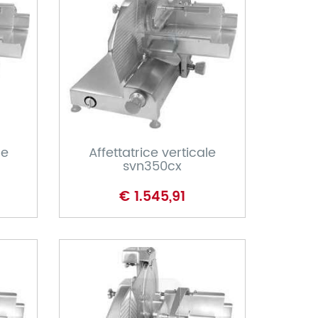
CARRELLO
le
Affettatrice verticale
svn350cx
€ 1.545,91