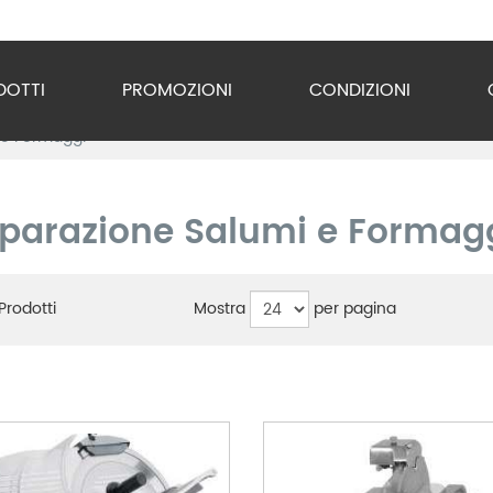
DOTTI
PROMOZIONI
CONDIZIONI
 e Formaggi
o Inox
zzature
parazione Salumi e Formag
ra
Mostra
per pagina
Prodotti
gio
razione
gerazione
vuoto