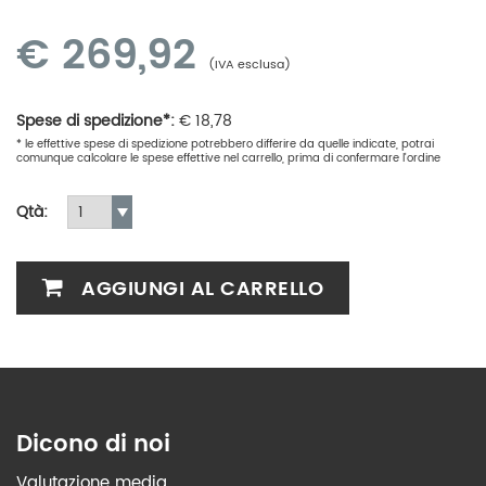
€
269,92
(IVA esclusa)
Spese di spedizione*:
€
18,78
* le effettive spese di spedizione potrebbero differire da quelle indicate, potrai
comunque calcolare le spese effettive nel carrello, prima di confermare l'ordine
Qtà:
AGGIUNGI AL CARRELLO
Dicono di noi
Valutazione media