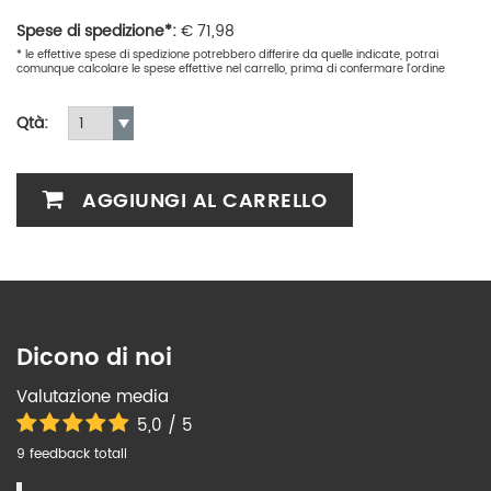
Spese di spedizione*:
€
71,98
* le effettive spese di spedizione potrebbero differire da quelle indicate, potrai
comunque calcolare le spese effettive nel carrello, prima di confermare l'ordine
Qtà:
AGGIUNGI AL CARRELLO
Dicono di noi
Valutazione media
5,0 / 5
9 feedback totali