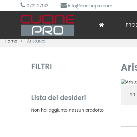
0721 27133
info@cucinepro.com
PRO
Home
Aristarco
Arred
Attre
Ari
FILTRI
Cottu
Lavag
20
Lista dei desideri
Prepa
Non hai aggiunto nessun prodotto
Refri
Sotto