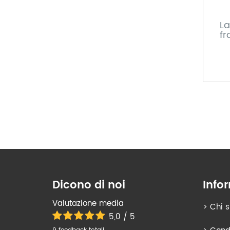
La
fr
Dicono di noi
Info
Valutazione media
>
Chi 
5,0 / 5