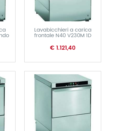
CARRELLO
ica
Lavabicchieri a carica
ondo
frontale N40 V230M 1D
€ 1.121,40