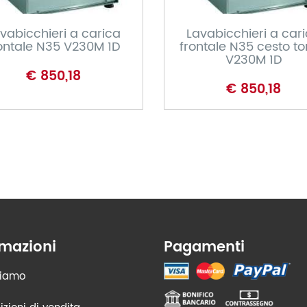
vabicchieri a carica
Lavabicchieri a car
ontale N35 V230M 1D
frontale N35 cesto t
V230M 1D
€ 850,18
€ 850,18
rmazioni
Pagamenti
siamo