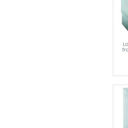
La
fr