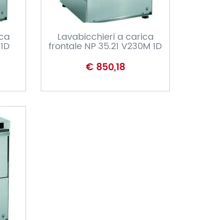
CARRELLO
ica
Lavabicchieri a carica
 1D
frontale NP 35.21 V230M 1D
€ 850,18