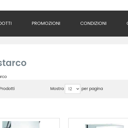
DOTTI
PROMOZIONI
CONDIZIONI
o Inox
zzature
starco
ra
gio
Mostra
per pagina
Prodotti
razione
gerazione
vuoto