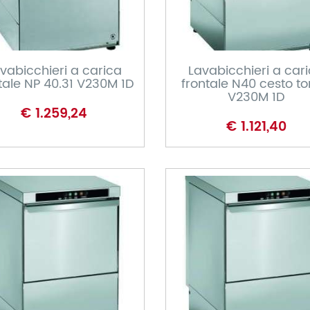
CARRELLO
CARRELLO
vabicchieri a carica
Lavabicchieri a car
tale NP 40.31 V230M 1D
frontale N40 cesto t
V230M 1D
€ 1.259,24
€ 1.121,40