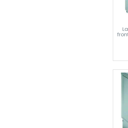
La
fron