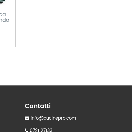
ica
ondo
Contatti
info@cucinepro.com
0721 27133