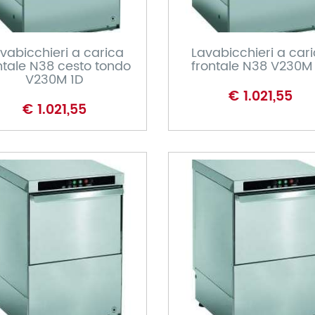
CARRELLO
CARRELLO
vabicchieri a carica
Lavabicchieri a car
ntale N38 cesto tondo
frontale N38 V230M
V230M 1D
€ 1.021,55
€ 1.021,55
CARRELLO
CARRELLO