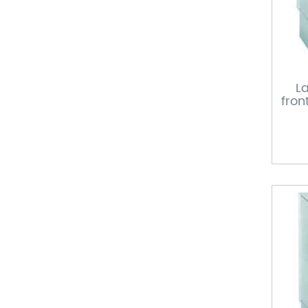
La
fron