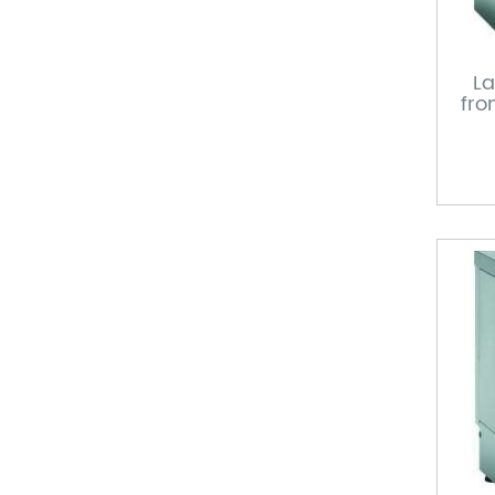
La
fro