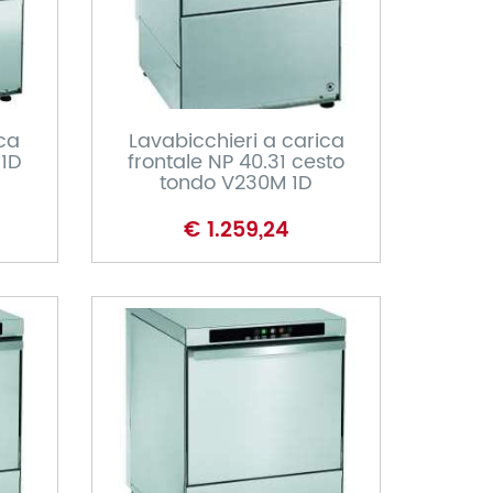
CARRELLO
ica
Lavabicchieri a carica
 1D
frontale NP 40.31 cesto
tondo V230M 1D
€ 1.259,24