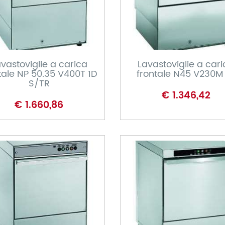
CARRELLO
CARRELLO
vastoviglie a carica
Lavastoviglie a car
tale NP 50.35 V400T 1D
frontale N45 V230M
S/TR
€ 1.346,42
€ 1.660,86