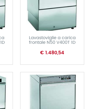
CARRELLO
ica
Lavastoviglie a carica
 1D
frontale N50 V400T 1D
€ 1.480,54