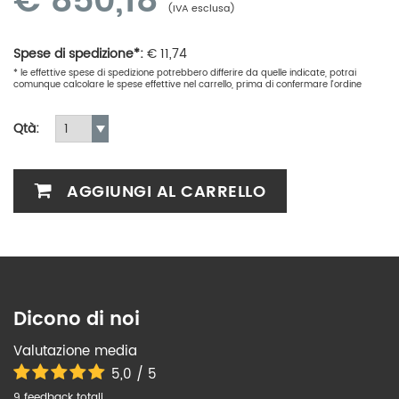
€
850,18
(IVA esclusa)
Spese di spedizione*:
€
11,74
* le effettive spese di spedizione potrebbero differire da quelle indicate, potrai
comunque calcolare le spese effettive nel carrello, prima di confermare l'ordine
Qtà:
AGGIUNGI AL CARRELLO
Dicono di noi
Valutazione media
5,0 / 5
9 feedback totali