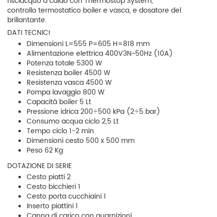
risciacquo a caldo con Thermostop System,
controllo termostatico boiler e vasca, e dosatore del
brillantante.
DATI TECNICI
Dimensioni L=555 P=605 H=818 mm
Alimentazione elettrica 400V3N~50Hz (10A)
Potenza totale 5300 W
Resistenza boiler 4500 W
Resistenza vasca 4500 W
Pompa lavaggio 800 W
Capacità boiler 5 Lt
Pressione idrica 200÷500 kPa (2÷5 bar)
Consumo acqua ciclo 2,5 Lt
Tempo ciclo 1-2 min
Dimensioni cesto 500 x 500 mm
Peso 62 Kg
DOTAZIONE DI SERIE
Cesto piatti 2
Cesto bicchieri 1
Cesto porta cucchiaini 1
Inserto piattini 1
Canna di carico con guarnizioni