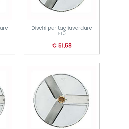
CARRELLO
dure
Dischi per tagliaverdure
F10
€ 51,58
CARRELLO