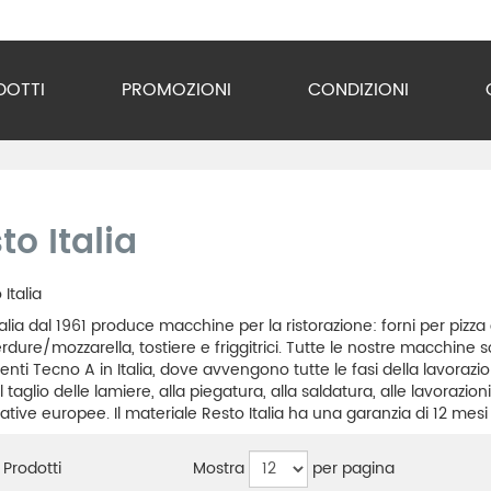
DOTTI
PROMOZIONI
CONDIZIONI
o Inox
zzature
to Italia
ra
gio
alia dal 1961 produce macchine per la ristorazione: forni per pizza el
erdure/mozzarella, tostiere e friggitrici. Tutte le nostre macchin
enti Tecno A in Italia, dove avvengono tutte le fasi della lavorazi
razione
 taglio delle lamiere, alla piegatura, alla saldatura, alle lavoraz
tive europee. Il materiale Resto Italia ha una garanzia di 12 mesi pe
gerazione
Mostra
per pagina
Prodotti
vuoto