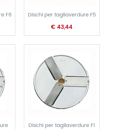
re F6
Dischi per tagliaverdure F5
€ 43,44
CARRELLO
dure
Dischi per tagliaverdure F1