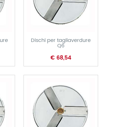
CARRELLO
dure
Dischi per tagliaverdure
Q6
€ 68,54