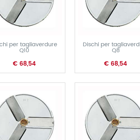
CARRELLO
CARRELLO
chi per tagliaverdure
Dischi per tagliaver
Q10
Q8
€ 68,54
€ 68,54