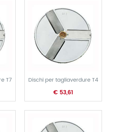
CARRELLO
re T7
Dischi per tagliaverdure T4
€ 53,61