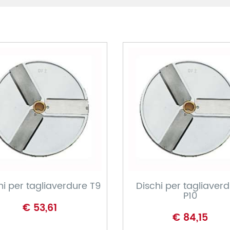
CARRELLO
CARRELLO
hi per tagliaverdure T9
Dischi per tagliaver
P10
€ 53,61
€ 84,15