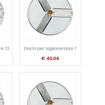
CARRELLO
re T2
Dischi per tagliaverdure T
€ 40,04