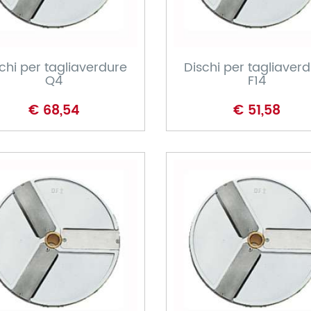
CARRELLO
CARRELLO
chi per tagliaverdure
Dischi per tagliaver
Q4
F14
€ 68,54
€ 51,58
CARRELLO
CARRELLO