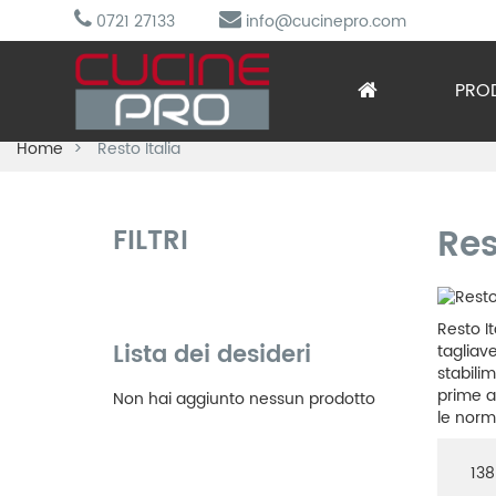
0721 27133
info@cucinepro.com
PRO
Home
Resto Italia
Arred
Attre
Res
FILTRI
Cottu
Lavag
Resto It
Lista dei desideri
tagliav
stabilim
Prepa
prime al
Non hai aggiunto nessun prodotto
le norma
Refri
138
Sotto