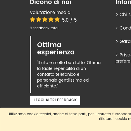
Dicono di noi
Info
Valutazione media
>
Chi 
5,0 / 5
>
Condi
9 feedback totali
>
Gara
Ottima
esperienza
>
Priva
prefere
"Il sito è molto ben fatto. Ottima
la facile reperibilità di un
contatto telefonico e
personale gentilissimo ed
efficiente."
LEGGI ALTRI FEEDBACK
Utilizziamo cookie tecnici, anche di terze parti, per il corretto funzioname
rifiutare i cookie 