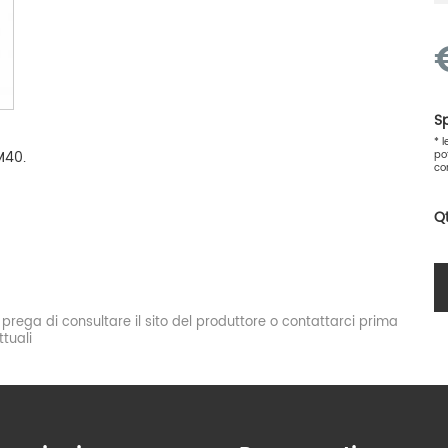
Sp
* 
M40.
po
co
Q
si prega di consultare il sito del produttore o contattarci prima
tuali