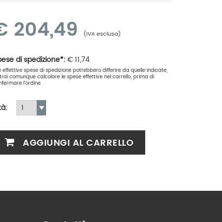
€
204,49
(IVA esclusa)
ese di spedizione*:
€
11,74
le effettive spese di spedizione potrebbero differire da quelle indicate,
trai comunque calcolare le spese effettive nel carrello, prima di
nfermare l'ordine
tà:
AGGIUNGI AL CARRELLO