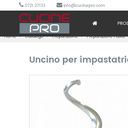
0721 27133
info@cucinepro.com
PRO
Home
Catalogo
Preparazione
Preparazione Pasta -
Arred
Attre
Uncino per impastatr
Cottu
Lavag
Prepa
Refri
Sotto