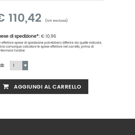
€
110,42
(IVA esclusa)
ese di spedizione*:
€
10,96
le effettive spese di spedizione potrebbero differire da quelle indicate,
trai comunque calcolare le spese effettive nel carrello, prima di
nfermare l'ordine
tà:
AGGIUNGI AL CARRELLO