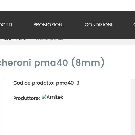
DOTTI
PROMOZIONI
CONDIZIONI
 Pizza - Pane
Trafile bronzo
o Inox
zzature
accheroni pma40 (8mm)
ra
Codice prodotto: pma40-9
gio
Produttore:
razione
gerazione
vuoto