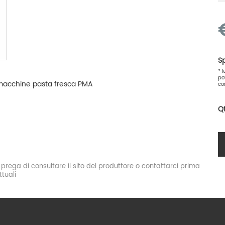
Sp
* 
po
macchine pasta fresca PMA
co
Q
si prega di consultare il sito del produttore o contattarci prima
tuali