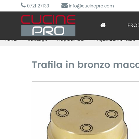
0721 27133
info@cucinepro.com
PRO
Home
Catalogo
Preparazione
Preparazione Pasta -
Arred
Attre
Trafila in bronzo m
Cottu
Lavag
Prepa
Refri
Sotto