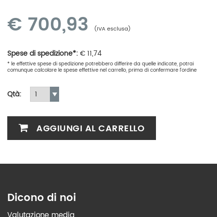
€
700,93
(IVA esclusa)
Spese di spedizione*:
€
11,74
* le effettive spese di spedizione potrebbero differire da quelle indicate, potrai
comunque calcolare le spese effettive nel carrello, prima di confermare l'ordine
Qtà:
AGGIUNGI AL CARRELLO
Dicono di noi
Valutazione media