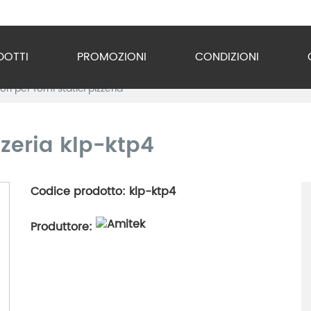
DOTTI
PROMOZIONI
CONDIZIONI
ri per forni statici pizzeria
o Inox
zzature
zzeria klp-ktp4
ra
Codice prodotto: klp-ktp4
gio
Produttore:
razione
gerazione
vuoto