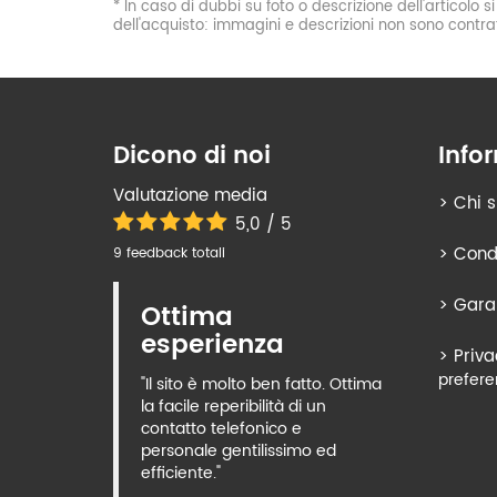
* In caso di dubbi su foto o descrizione dell'articolo 
dell'acquisto: immagini e descrizioni non sono contrat
Dicono di noi
Info
Valutazione media
>
Chi 
5,0 / 5
>
Condi
9 feedback totali
>
Gara
Ottima
esperienza
>
Priva
prefere
"Il sito è molto ben fatto. Ottima
la facile reperibilità di un
contatto telefonico e
personale gentilissimo ed
efficiente."