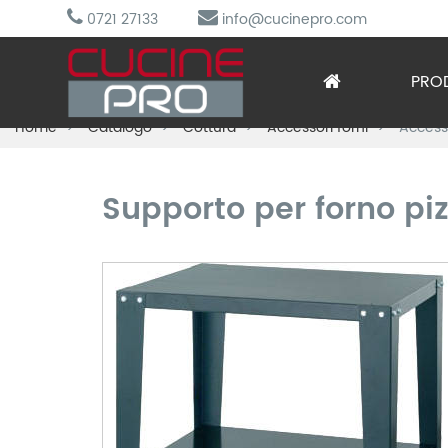
0721 27133
info@cucinepro.com
PRO
Home
Catalogo
Cottura
Accessori forni
Accesso
Arred
Attre
Supporto per forno pi
Cottu
Lavag
Prepa
Refri
Sotto