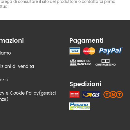
si prega di consultare il sito del produttore o contattarci prima
tuali
rmazioni
Pagamenti
siamo
zioni di vendita
nzia
Spedizioni
cy e Cookie Policy
(gestisci
nze)