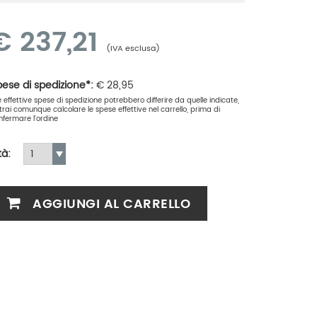
€
237,21
(IVA esclusa)
ese di spedizione*:
€
28,95
le effettive spese di spedizione potrebbero differire da quelle indicate,
trai comunque calcolare le spese effettive nel carrello, prima di
nfermare l'ordine
tà:
AGGIUNGI AL CARRELLO