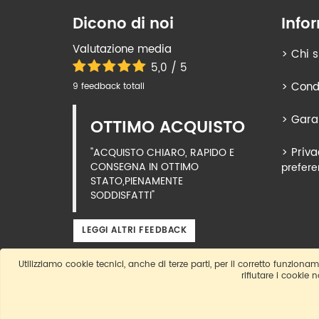
Dicono di noi
Info
Valutazione media
>
Chi 
5,0 / 5
>
Condi
9 feedback totali
>
Gara
OTTIMO ACQUISTO
>
Priva
"ACQUISTO CHIARO, RAPIDO E
CONSEGNA IN OTTIMO
prefere
STATO,PIENAMENTE
SODDISFATTI"
LEGGI ALTRI FEEDBACK
Utilizziamo cookie tecnici, anche di terze parti, per il corretto funzioname
rifiutare i cookie 