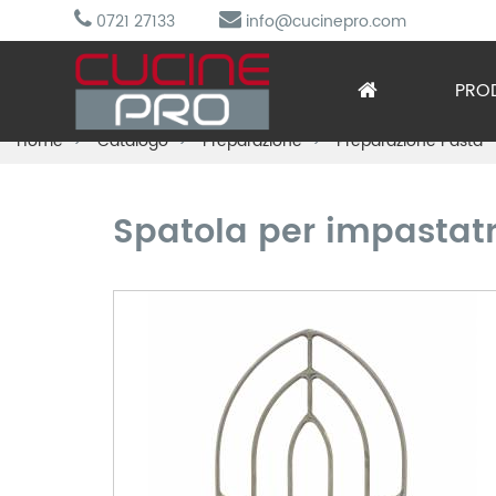
0721 27133
info@cucinepro.com
PRO
Home
Catalogo
Preparazione
Preparazione Pasta -
Arred
Attre
Spatola per impastatr
Cottu
Lavag
Prepa
Refri
Sotto