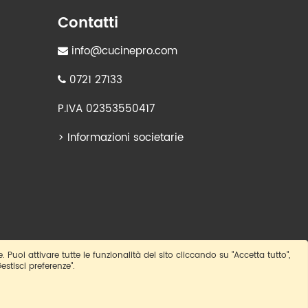
Contatti
info@cucinepro.com
0721 27133
P.IVA 02353550417
>
Informazioni societarie
e. Puoi attivare tutte le funzionalità del sito cliccando su "Accetta tutto",
estisci preferenze".