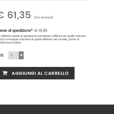
€
61,35
(IVA esclusa)
ese di spedizione*:
€
10,96
le effettive spese di spedizione potrebbero differire da quelle indicate,
trai comunque calcolare le spese effettive nel carrello, prima di
nfermare l'ordine
tà:
AGGIUNGI AL CARRELLO