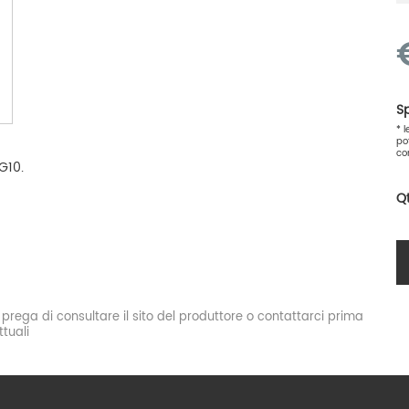
Sp
* 
po
co
G10.
Q
si prega di consultare il sito del produttore o contattarci prima
tuali