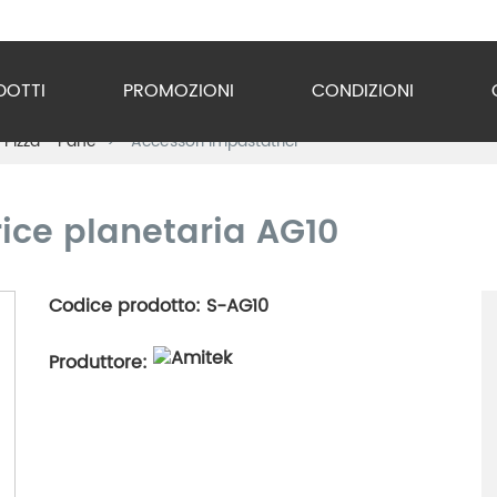
DOTTI
PROMOZIONI
CONDIZIONI
 Pizza - Pane
Accessori Impastatrici
o Inox
zzature
ice planetaria AG10
ra
Codice prodotto: S-AG10
gio
Produttore:
razione
gerazione
vuoto