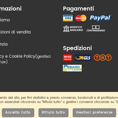
rmazioni
Pagamenti
siamo
zioni di vendita
nzia
Spedizioni
cy e Cookie Policy
(gestisci
nze)
nto del sito, per fini statistici e, previo consenso, funzionali e di profilazion
non essenziali cliccando su "Rifiuta tutto" o gestire i consensi cliccando su "G
© Artistiko Web Agency
Accetta tutto
Rifiuta tutto
Gestisci preferenze