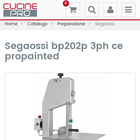
0
Home
Catalogo
Preparazione
Segaossi
Segaossi bp202p 3ph ce
propainted