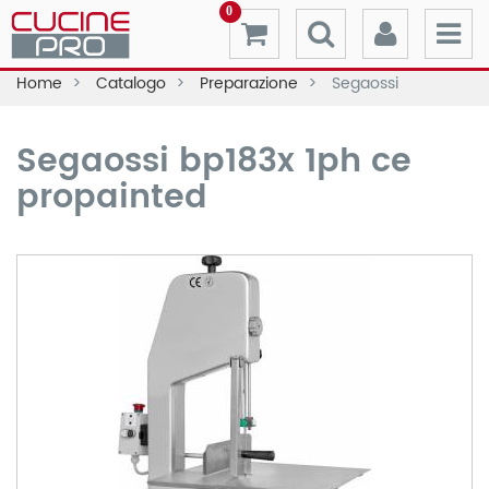
0
Home
Catalogo
Preparazione
Segaossi
Segaossi bp183x 1ph ce
propainted