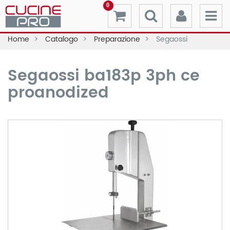
0
Home
Catalogo
Preparazione
Segaossi
Segaossi ba183p 3ph ce
proanodized