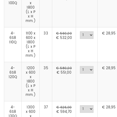
100Q
x
1800
(L x P
x H
mm.)
4-
1100 x
33
€
28,95
€ 560,00
6S8
600 x
€ 532,00
110Q
1800
(L x P
x H
mm.)
4-
1200
35
€
28,95
€ 580,00
6S8
x 600
€ 551,00
120Q
x
1800
(L x P
x H
mm.)
4-
1300
37
€
28,95
€ 626,00
6S8
x 600
€ 594,70
130Q
x