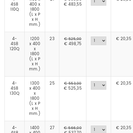
4S8
400 x
€ 483,55
110Q
1800
(L x P
x H
mm.)
4-
1200
23
€
20,35
€ 525,00
4S8
x 400
€ 498,75
120Q
x
1800
(L x P
x H
mm.)
4-
1300
25
€
20,35
€ 553,00
4S8
x 400
€ 525,35
130Q
x
1800
(L x P
x H
mm.)
4-
1400
27
€
20,35
€ 566,00