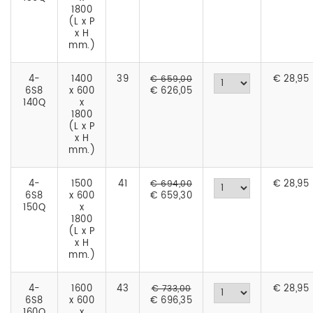
1800
(L x P
x H
mm.)
4-
1400
39
€
28,95
€ 659,00
6S8
x 600
€ 626,05
140Q
x
1800
(L x P
x H
mm.)
4-
1500
41
€
28,95
€ 694,00
6S8
x 600
€ 659,30
150Q
x
1800
(L x P
x H
mm.)
4-
1600
43
€
28,95
€ 733,00
6S8
x 600
€ 696,35
160Q
x