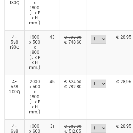
180Q
x
1800
(L x P
x H
mm.)
4-
1900
43
€
28,95
€ 788,00
5S8
x 500
€ 748,60
190Q
x
1800
(L x P
x H
mm.)
4-
2000
45
€
28,95
€ 824,00
5S8
x 500
€ 782,80
200Q
x
1800
(L x P
x H
mm.)
4-
1000
31
€
28,95
€ 539,00
6S8
x 600
€ 512,05