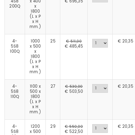
4S8
x 400
€ 696,35
200Q
x
1800
(L x P
x H
mm.)
4-
1000
25
€
20,35
€ 511,00
5S8
x 500
€ 485,45
100Q
x
1800
(L x P
x H
mm.)
4-
1100 x
27
€
20,35
€ 530,00
5S8
500 x
€ 503,50
110Q
1800
(L x P
x H
mm.)
4-
1200
29
€
20,35
€ 550,00
5S8
x 500
€ 522,50