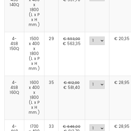
4S8
x 400
€ 537,70
140Q
x
1800
(L x P
x H
mm.)
4-
1500
29
€
20,35
€ 593,00
4S8
x 400
€ 563,35
150Q
x
1800
(L x P
x H
mm.)
4-
1600
35
€
28,95
€ 612,00
4S8
x 400
€ 581,40
160Q
x
1800
(L x P
x H
mm.)
4-
1700
33
€
28,95
€ 646,00