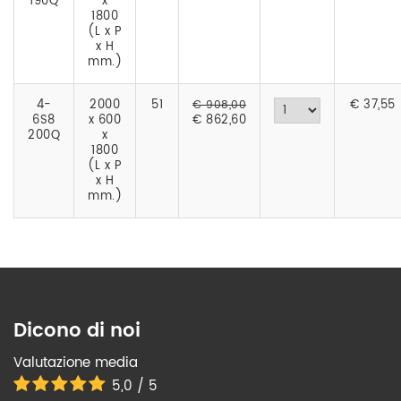
190Q
x
1800
(L x P
x H
mm.)
4-
2000
51
€
37,55
€ 908,00
6S8
x 600
€ 862,60
200Q
x
1800
(L x P
x H
mm.)
Dicono di noi
Valutazione media
5,0 / 5