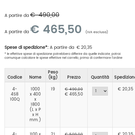
€
490,00
A partire da
€
465,50
A partire da
(IVA esclusa)
Spese di spedizione*:
A partire da
€
20,35
* le effettive spese di spedizione potrebbero differire da quelle indicate, potrai
comunque calcolare le spese effettive nel carrello, prima di confermare l'ordine
Peso
Codice
Nome
(kg)
Prezzo
Quantità
Spedizion
4-
1000
19
€
20,35
€ 490,00
4S8
x 400
€ 465,50
100Q
x
1800
(L x P
x H
mm.)
4-
1100 x
21
€
20,35
€ 509,00