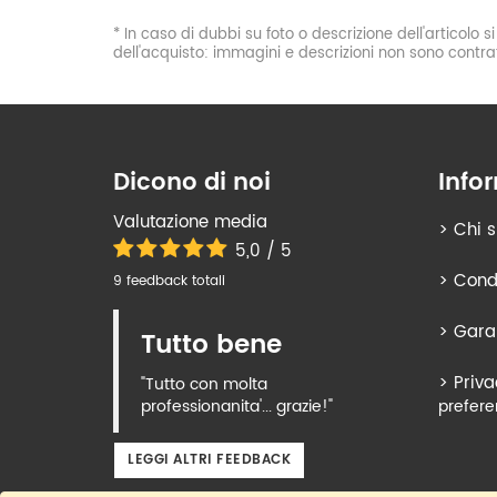
* In caso di dubbi su foto o descrizione dell'articolo 
dell'acquisto: immagini e descrizioni non sono contrat
Dicono di noi
Info
Valutazione media
>
Chi 
5,0 / 5
>
Condi
9 feedback totali
>
Gara
Tutto bene
>
Priva
"Tutto con molta
professionanita'... grazie!"
prefere
LEGGI ALTRI FEEDBACK