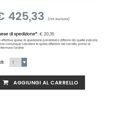
€
425,33
(IVA esclusa)
ese di spedizione*:
€
20,35
le effettive spese di spedizione potrebbero differire da quelle indicate,
trai comunque calcolare le spese effettive nel carrello, prima di
nfermare l'ordine
tà:
AGGIUNGI AL CARRELLO