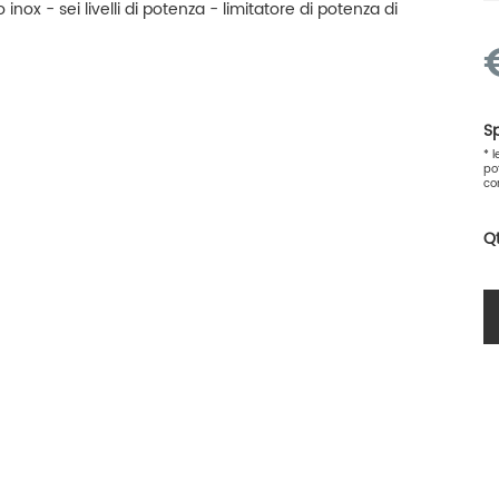
 inox - sei livelli di potenza - limitatore di potenza di
Sp
* 
po
co
Q