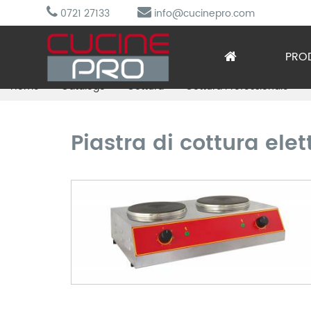
0721 27133
info@cucinepro.com
PRO
Home
Catalogo
Cottura
Cottura Professionale
Arred
Attre
Piastra di cottura ele
Cottu
Lavag
Prepa
Refri
Sotto