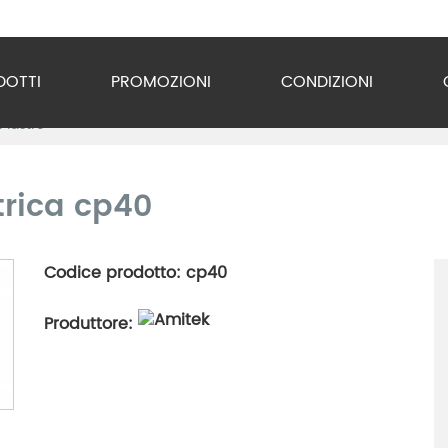
DOTTI
PROMOZIONI
CONDIZIONI
Piastre
o Inox
zzature
ttrica cp40
ra
Codice prodotto: cp40
gio
Produttore:
razione
gerazione
vuoto