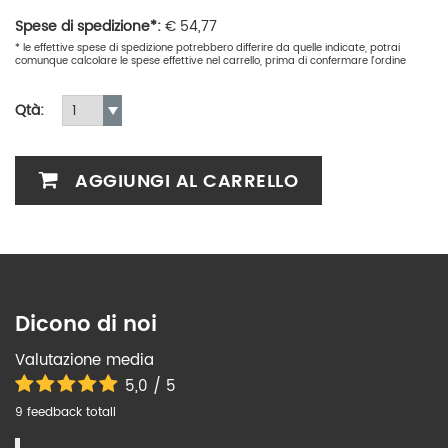
Spese di spedizione*:
€
54,77
* le effettive spese di spedizione potrebbero differire da quelle indicate, potrai
comunque calcolare le spese effettive nel carrello, prima di confermare l'ordine
Qtà:
AGGIUNGI AL CARRELLO
Dicono di noi
Valutazione media
5,0 / 5
9 feedback totali