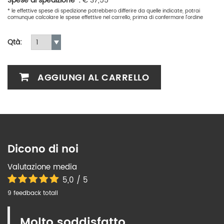
Spese di spedizione*:
€
37,55
* le effettive spese di spedizione potrebbero differire da quelle indicate, potrai
comunque calcolare le spese effettive nel carrello, prima di confermare l'ordine
Qtà:
AGGIUNGI AL CARRELLO
Dicono di noi
Valutazione media
5,0 / 5
9 feedback totali
Molto soddisfatto