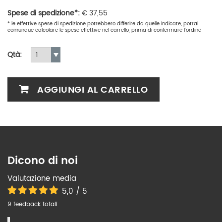
Spese di spedizione*:
€
37,55
* le effettive spese di spedizione potrebbero differire da quelle indicate, potrai
comunque calcolare le spese effettive nel carrello, prima di confermare l'ordine
Qtà:
AGGIUNGI AL CARRELLO
Dicono di noi
Valutazione media
5,0 / 5
9 feedback totali