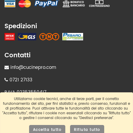
Spedizioni
Contatti
info@cucinepro.com
0721 27133
P.IVA 02353550417
Utilizziamo cookie tecnici, anche di terze parti, per il corretto
funzionamento del sito, per fini statistici e, previo consenso, funzionali e
>
Informazioni societarie
di profilazione. Puoi attivare tutte le funzionalità del sito cliccando su
"Accetta tutto", rifiutare i cookie non essenziali cliccando su "Rifiuta tutto"
o gestire i consensi cliccando su "Gestisci preferenze".
Accetta tutto
Rifiuta tutto