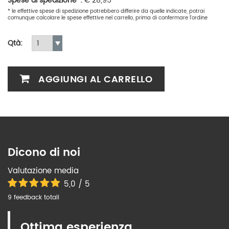
Spese di spedizione*:
€
28,95
* le effettive spese di spedizione potrebbero differire da quelle indicate, potrai
comunque calcolare le spese effettive nel carrello, prima di confermare l'ordine
Qtà:
AGGIUNGI AL CARRELLO
Dicono di noi
Valutazione media
5,0 / 5
9 feedback totali
Ottima esperienza