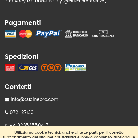
>
Privacy e Cookie Policy
(gestisci preferenze)
Pagamenti
Spedizioni
Contatti
info@cucinepro.com
0721 27133
P.IVA 02353550417
Utilizziamo cookie tecnici, anche di terze parti, per il corretto
funzionamento del sito, per fini statistici e, previo consenso, funzionali e