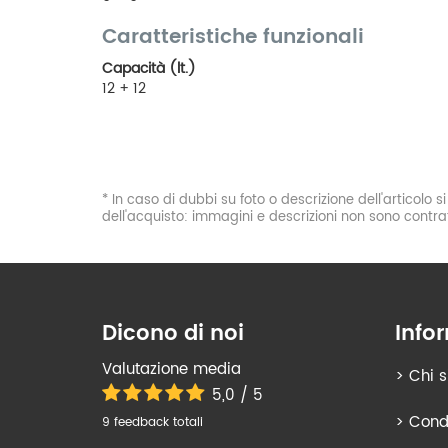
Caratteristiche funzionali
Capacità (lt.)
12 + 12
* In caso di dubbi su foto o descrizione dell'articolo 
dell'acquisto: immagini e descrizioni non sono contrat
Dicono di noi
Info
Valutazione media
>
Chi 
5,0 / 5
>
Condi
9 feedback totali