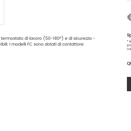
Sp
x - termostato di lavoro (50-180°) e di sicurezza -
* 
ili. I modelli FC sono dotati di contattore.
po
co
Q