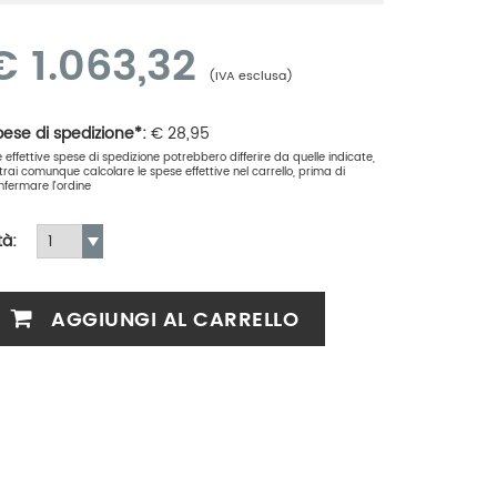
€
1.063,32
(IVA esclusa)
ese di spedizione*:
€
28,95
le effettive spese di spedizione potrebbero differire da quelle indicate,
trai comunque calcolare le spese effettive nel carrello, prima di
nfermare l'ordine
tà:
AGGIUNGI AL CARRELLO