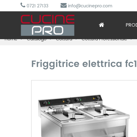
0721 27133
info@cucinepro.com
PRO
Home
Catalogo
Cottura
Cottura Professionale
Arred
Attre
Friggitrice elettrica fc
Cottu
Lavag
Prepa
Refri
Sotto