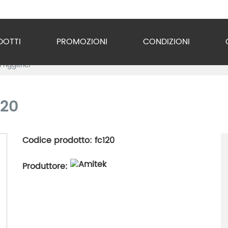
DOTTI
PROMOZIONI
CONDIZIONI
Friggitrici
o Inox
zzature
120
ra
Codice prodotto: fc120
gio
Produttore:
razione
gerazione
vuoto