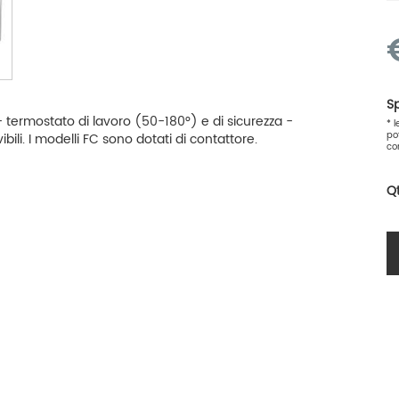
Sp
ox - termostato di lavoro (50-180°) e di sicurezza -
* 
po
ili. I modelli FC sono dotati di contattore.
co
Q