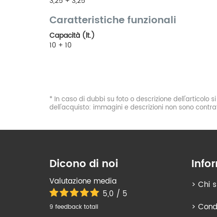
3,25 + 3,25
Caratteristiche funzionali
Capacità (lt.)
10 + 10
* In caso di dubbi su foto o descrizione dell'articolo 
dell'acquisto: immagini e descrizioni non sono contrat
Dicono di noi
Info
Valutazione media
>
Chi 
5,0 / 5
>
Condi
9 feedback totali