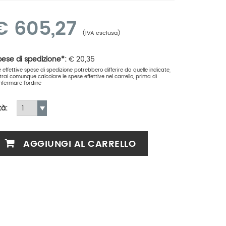
€
605,27
(IVA esclusa)
ese di spedizione*:
€
20,35
le effettive spese di spedizione potrebbero differire da quelle indicate,
trai comunque calcolare le spese effettive nel carrello, prima di
nfermare l'ordine
tà:
AGGIUNGI AL CARRELLO