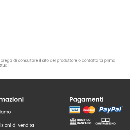
si prega di consultare il sito del produttore o contattarci prima
tuali
rmazioni
Pagamenti
siamo
zioni di vendita