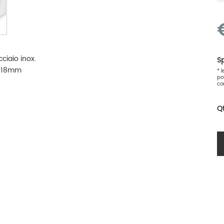
cciaio inox.
Sp
io 18mm
* 
po
co
Q