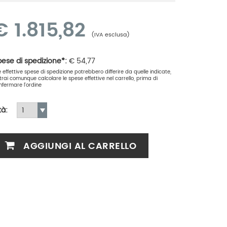
€
1.815,82
(IVA esclusa)
ese di spedizione*:
€
54,77
le effettive spese di spedizione potrebbero differire da quelle indicate,
trai comunque calcolare le spese effettive nel carrello, prima di
nfermare l'ordine
tà:
AGGIUNGI AL CARRELLO