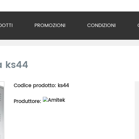
DOTTI
PROMOZIONI
CONDIZIONI
o Inox
zzature
ia ks44
ra
Codice prodotto: ks44
gio
Produttore:
razione
gerazione
vuoto