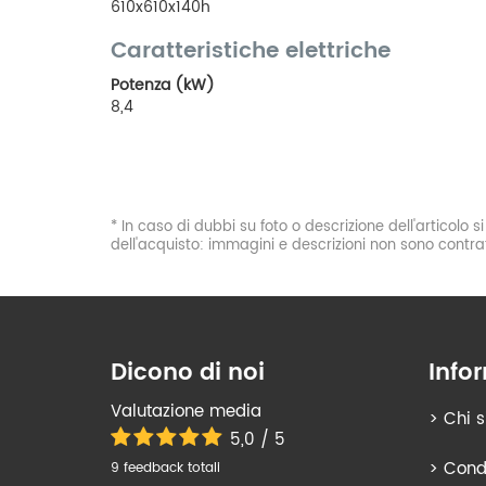
610x610x140h
Caratteristiche elettriche
Potenza (kW)
8,4
* In caso di dubbi su foto o descrizione dell'articolo 
dell'acquisto: immagini e descrizioni non sono contrat
Dicono di noi
Info
Valutazione media
>
Chi 
5,0 / 5
>
Condi
9 feedback totali