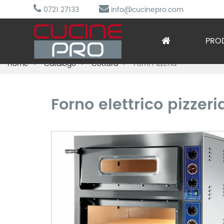
0721 27133
info@cucinepro.com
PRO
Home
Catalogo
Cottura
Forni Pizzeria
Arred
Attre
Forno elettrico pizzer
Cottu
Lavag
Prepa
Refri
Sotto