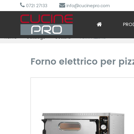
0721 27133
info@cucinepro.com
PRO
Home
Catalogo
Cottura
Forni Pizzeria
Arred
Attre
Forno elettrico per piz
Cottu
Lavag
Prepa
Refri
Sotto