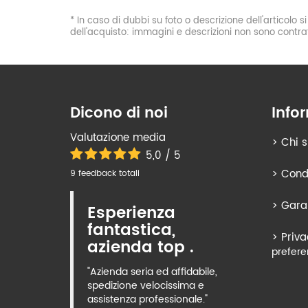
* In caso di dubbi su foto o descrizione dell'articolo 
dell'acquisto: immagini e descrizioni non sono contrat
Dicono di noi
Info
Valutazione media
>
Chi 
5,0 / 5
>
Condi
9 feedback totali
>
Gara
Esperienza
fantastica,
>
Priva
azienda top .
prefere
"Azienda seria ed affidabile,
spedizione velocissima e
assistenza professionale."