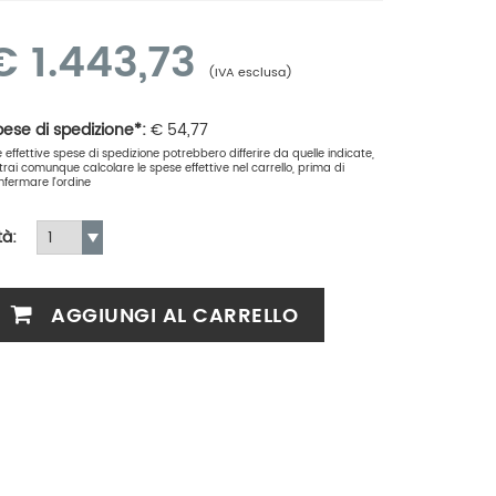
€
1.443,73
(IVA esclusa)
ese di spedizione*:
€
54,77
le effettive spese di spedizione potrebbero differire da quelle indicate,
trai comunque calcolare le spese effettive nel carrello, prima di
nfermare l'ordine
tà:
AGGIUNGI AL CARRELLO