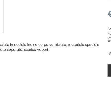
Sp
* 
po
co
cciata in acciaio inox e corpo verniciato, materiale speciale
zzato separato, scarico vapori.
Q