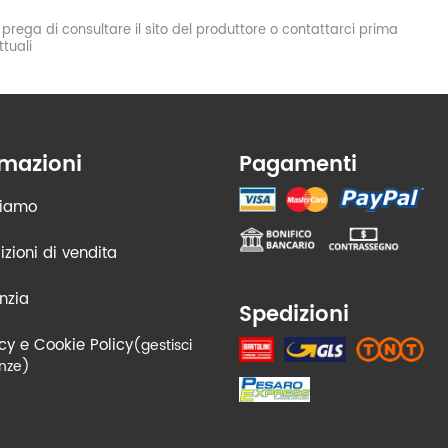
si prega di consultare il sito del produttore o contattarci prima
tuali
rmazioni
Pagamenti
siamo
zioni di vendita
nzia
Spedizioni
cy e Cookie Policy
(gestisci
nze)