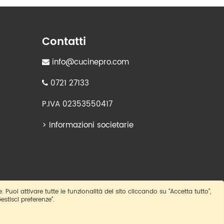
Contatti
info@cucinepro.com
0721 27133
P.IVA 02353550417
>
Informazioni societarie
e. Puoi attivare tutte le funzionalità del sito cliccando su "Accetta tutto",
estisci preferenze".