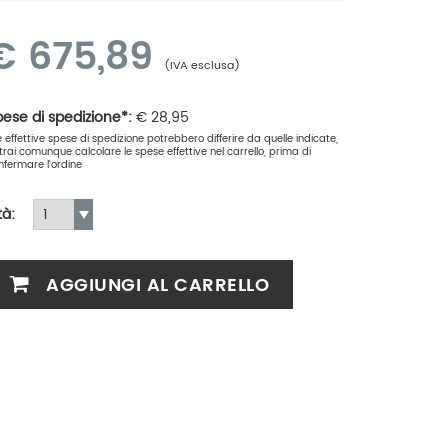
€
675,89
(IVA esclusa)
ese di spedizione*:
€
28,95
le effettive spese di spedizione potrebbero differire da quelle indicate,
trai comunque calcolare le spese effettive nel carrello, prima di
nfermare l'ordine
tà:
AGGIUNGI AL CARRELLO