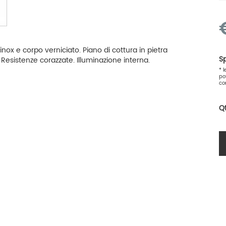
 inox e corpo verniciato. Piano di cottura in pietra
Sp
 Resistenze corazzate. Illuminazione interna.
* 
po
co
Q