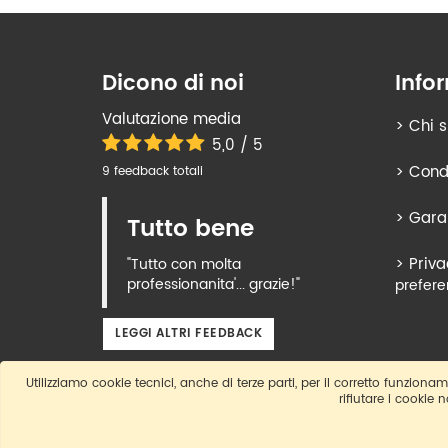
Dicono di noi
Info
Valutazione media
>
Chi 
5,0 / 5
>
Condi
9 feedback totali
>
Gara
Tutto bene
>
Priva
"Tutto con molta
professionanita'... grazie!"
prefere
LEGGI ALTRI FEEDBACK
Utilizziamo cookie tecnici, anche di terze parti, per il corretto funzioname
rifiutare i cookie 