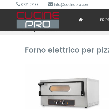
0721 27133
info@cucinepro.com
PRO
Home
Catalogo
Cottura
Forni Pizzeria
Arred
Attre
Forno elettrico per piz
Cottu
Lavag
Prepa
Refri
Sotto