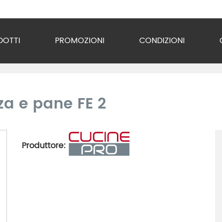
DOTTI
PROMOZIONI
CONDIZIONI
o Inox
zzature
zza e pane FE 2
ra
gio
Produttore:
razione
gerazione
vuoto