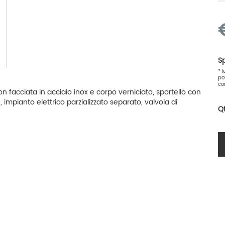
Sp
* 
po
co
n facciata in acciaio inox e corpo verniciato, sportello con
 impianto elettrico parzializzato separato, valvola di
Q