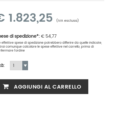
€
1.823,25
(IVA esclusa)
ese di spedizione*:
€
54,77
le effettive spese di spedizione potrebbero differire da quelle indicate,
trai comunque calcolare le spese effettive nel carrello, prima di
nfermare l'ordine
tà:
AGGIUNGI AL CARRELLO