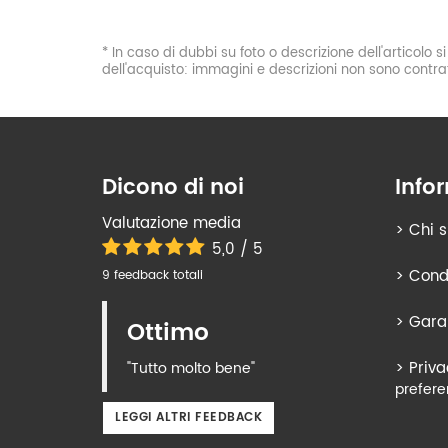
* In caso di dubbi su foto o descrizione dell'articolo 
dell'acquisto: immagini e descrizioni non sono contrat
Dicono di noi
Info
Valutazione media
>
Chi 
5,0 / 5
>
Condi
9 feedback totali
>
Gara
Ottimo
>
Priva
"Tutto molto bene"
prefere
LEGGI ALTRI FEEDBACK