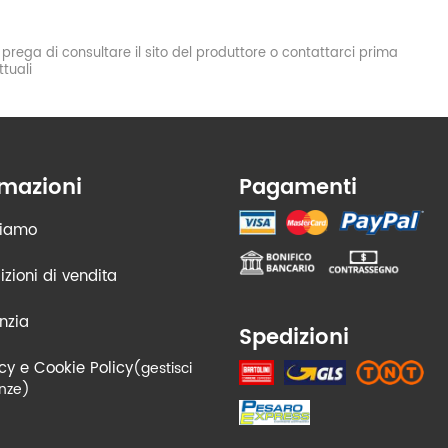
si prega di consultare il sito del produttore o contattarci prima
tuali
rmazioni
Pagamenti
siamo
zioni di vendita
nzia
Spedizioni
cy e Cookie Policy
(gestisci
nze)