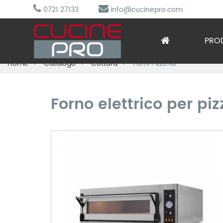
0721 27133
info@cucinepro.com
PRO
Home
Catalogo
Cottura
Forni Pizzeria
Arred
Attre
Forno elettrico per pi
Cottu
Lavag
Prepa
Refri
Sotto