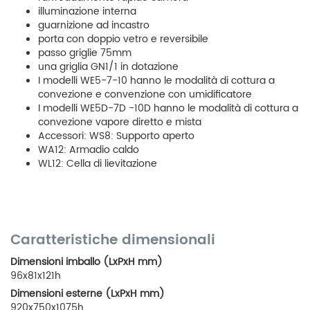
illuminazione interna
guarnizione ad incastro
porta con doppio vetro e reversibile
passo griglie 75mm
una griglia GN1/1 in dotazione
I modelli WE5-7-10 hanno le modalità di cottura a
convezione e convenzione con umidificatore
I modelli WE5D-7D -10D hanno le modalità di cottura a
convezione vapore diretto e mista
Accessori: WS8: Supporto aperto
WA12: Armadio caldo
WL12: Cella di lievitazione
Caratteristiche dimensionali
Dimensioni imballo (LxPxH mm)
96x81x121h
Dimensioni esterne (LxPxH mm)
920x750x1075h