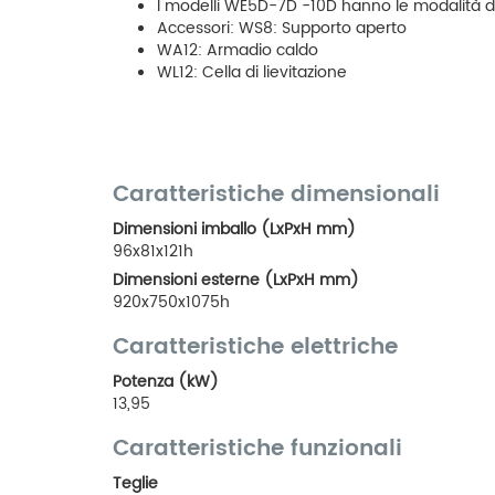
I modelli WE5D-7D -10D hanno le modalità di
Accessori: WS8: Supporto aperto
WA12: Armadio caldo
WL12: Cella di lievitazione
Caratteristiche dimensionali
Dimensioni imballo (LxPxH mm)
96x81x121h
Dimensioni esterne (LxPxH mm)
920x750x1075h
Caratteristiche elettriche
Potenza (kW)
13,95
Caratteristiche funzionali
Teglie