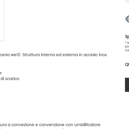
Sp
* 
po
co
eria we10. Struttura interna ed esterna in acciaio inox.
Q
re
 di scarico
ttura a convezione e convenzione con umidificatore