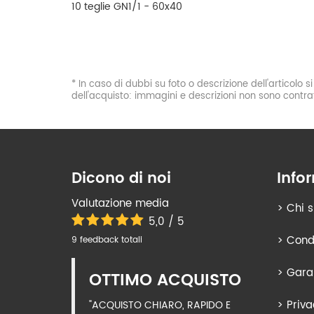
10 teglie GN1/1 - 60x40
* In caso di dubbi su foto o descrizione dell'articolo 
dell'acquisto: immagini e descrizioni non sono contrat
Dicono di noi
Info
Valutazione media
>
Chi 
5,0 / 5
>
Condi
9 feedback totali
>
Gara
OTTIMO ACQUISTO
>
Priva
"ACQUISTO CHIARO, RAPIDO E