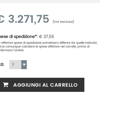
€
3.271,75
(IVA esclusa)
ese di spedizione*:
€
37,55
le effettive spese di spedizione potrebbero differire da quelle indicate,
trai comunque calcolare le spese effettive nel carrello, prima di
nfermare l'ordine
tà:
AGGIUNGI AL CARRELLO