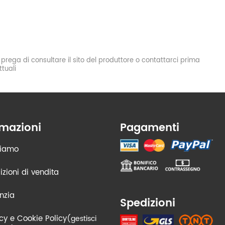
si prega di consultare il sito del produttore o contattarci prima
tuali
rmazioni
Pagamenti
siamo
zioni di vendita
nzia
Spedizioni
cy e Cookie Policy
(gestisci