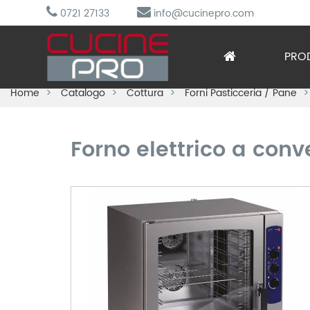
0721 27133
info@cucinepro.com
PRO
Home
Catalogo
Cottura
Forni Pasticceria / Pane
Arred
Attre
Forno elettrico a con
Cottu
Lavag
Prepa
Refri
Sotto