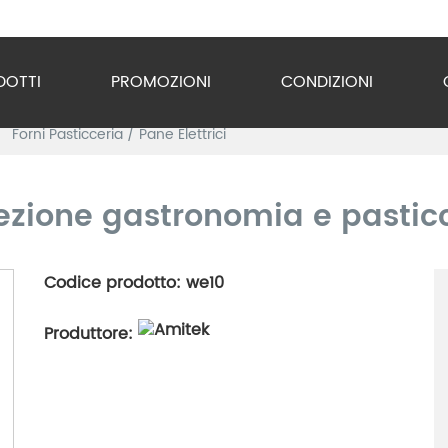
DOTTI
PROMOZIONI
CONDIZIONI
Forni Pasticceria / Pane Elettrici
o Inox
zzature
vezione gastronomia e pastic
ra
Codice prodotto: we10
gio
Produttore:
razione
gerazione
vuoto