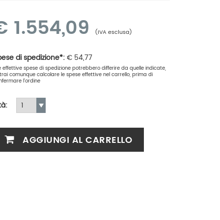
€
1.554,09
(IVA esclusa)
ese di spedizione*:
€
54,77
le effettive spese di spedizione potrebbero differire da quelle indicate,
trai comunque calcolare le spese effettive nel carrello, prima di
nfermare l'ordine
tà:
AGGIUNGI AL CARRELLO