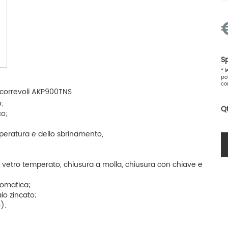
Sp
* 
po
co
 scorrevoli AKP900TNS
o;
Q
co;
mperatura e dello sbrinamento,
io vetro temperato, chiusura a molla, chiusura con chiave e
tomatica;
aio zincato;
).