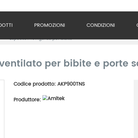
DOTTI
PROMOZIONI
CONDIZIONI
i
Espositori refrigerati per bibite
o Inox
zzature
ventilato per bibite e porte s
ra
Codice prodotto: AKP900TNS
gio
Produttore:
razione
gerazione
vuoto