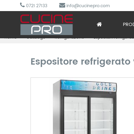
0721 27133
info@cucinepro.com
PRO
Home
Catalogo
Refrigerazione
Espositori refrigerat
Arred
Attre
Espositore refrigerato 
Cottu
Lavag
Prepa
Refri
Sotto