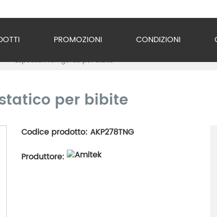
DOTTI
PROMOZIONI
CONDIZIONI
i
Espositori refrigerati per bibite
o Inox
zzature
statico per bibite
ra
Codice prodotto: AKP278TNG
gio
Produttore:
razione
gerazione
vuoto