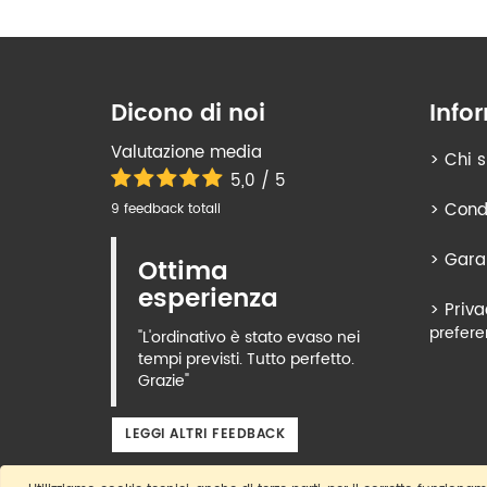
Dicono di noi
Info
Valutazione media
>
Chi 
5,0 / 5
>
Condi
9 feedback totali
>
Gara
Ottima
esperienza
>
Priva
prefere
"L'ordinativo è stato evaso nei
tempi previsti. Tutto perfetto.
Grazie"
LEGGI ALTRI FEEDBACK