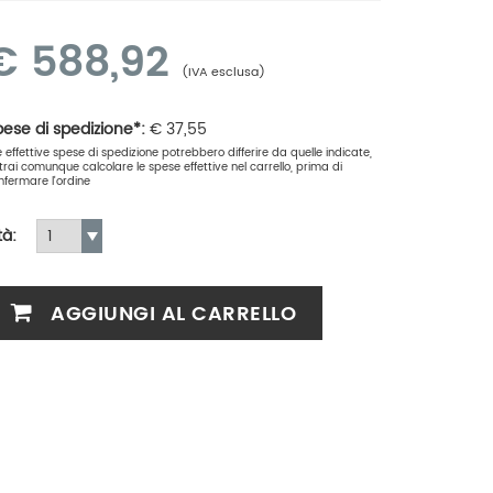
€
588,92
(IVA esclusa)
ese di spedizione*:
€
37,55
le effettive spese di spedizione potrebbero differire da quelle indicate,
trai comunque calcolare le spese effettive nel carrello, prima di
nfermare l'ordine
tà:
AGGIUNGI AL CARRELLO