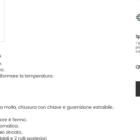
Sp
* 
po
co
G
o;
Q
co;
niformare la temperatura;
 molla, chiusura con chiave e guarnizione estraibile;
ore è fermo;
tomatica;
aio zincato;
ili e 2 rulli posteriori.