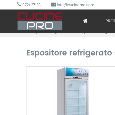
0721 27133
info@cucinepro.com
PRO
Home
Catalogo
Refrigerazione
Espositori refrigerat
Arred
Attre
Espositore refrigerato 
Cottu
Lavag
Prepa
Refri
Sotto