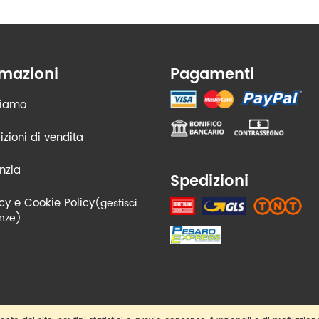
rmazioni
Pagamenti
siamo
zioni di vendita
nzia
Spedizioni
cy e Cookie Policy
(gestisci
nze)