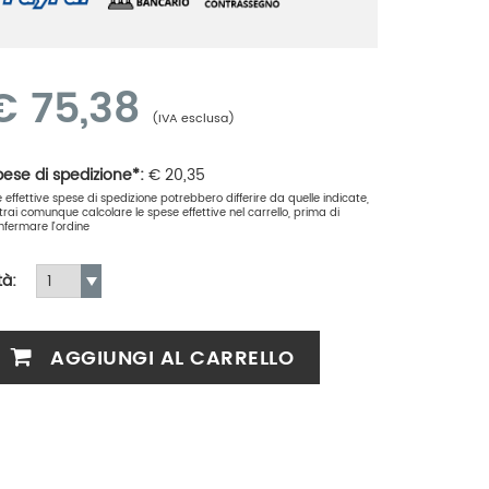
€
75,38
(IVA esclusa)
ese di spedizione*:
€
20,35
le effettive spese di spedizione potrebbero differire da quelle indicate,
trai comunque calcolare le spese effettive nel carrello, prima di
nfermare l'ordine
tà:
AGGIUNGI AL CARRELLO