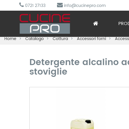
0721 27133
info@cucinepro.com
PRO
Home
Catalogo
Cottura
Accessori forni
Accesso
Arred
Attre
Detergente alcalino a
Cottu
stoviglie
Lavag
Prepa
Refri
Sotto