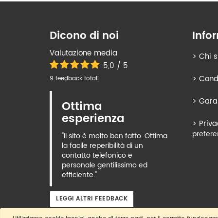
Dicono di noi
Info
Valutazione media
>
Chi 
5,0 / 5
>
Condi
9 feedback totali
>
Gara
Ottima
esperienza
>
Priva
prefere
"Il sito è molto ben fatto. Ottima
la facile reperibilità di un
contatto telefonico e
personale gentilissimo ed
efficiente."
LEGGI ALTRI FEEDBACK