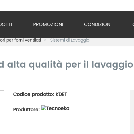
DOTTI
PROMOZIONI
CONDIZIONI
ri per forni ventilati
Sistemi di Lavaggio
o Inox
zzature
d alta qualità per il lavaggi
ra
gio
Codice prodotto: KDET
razione
Produttore:
gerazione
vuoto