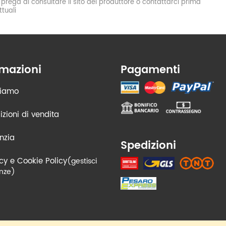
si prega di consultare il sito del produttore o contattarci prima
tuali
rmazioni
Pagamenti
siamo
zioni di vendita
nzia
Spedizioni
cy e Cookie Policy
(gestisci
nze)