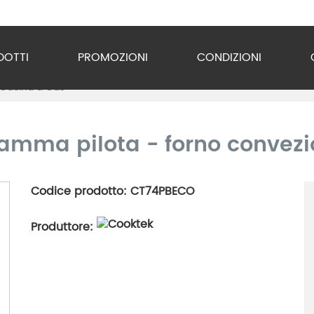
DOTTI
PROMOZIONI
CONDIZIONI
Cucina a Gas
o Inox
zzature
amma pilota - forno convezio
ra
Codice prodotto: CT74PBECO
gio
Produttore:
razione
gerazione
vuoto