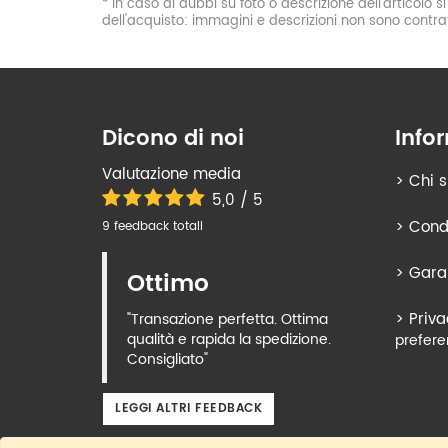
* In caso di dubbi su foto o descrizione dell'articolo 
dell'acquisto: immagini e descrizioni non sono contrat
Dicono di noi
Info
Valutazione media
>
Chi 
5,0 / 5
>
Condi
9 feedback totali
>
Gara
Ottimo
>
Priva
"Transazione perfetta. Ottima
qualità e rapida la spedizione.
prefere
Consigliato"
LEGGI ALTRI FEEDBACK