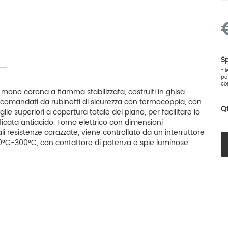
Sp
* 
po
co
i mono corona a fiamma stabilizzata, costruiti in ghisa
o comandati da rubinetti di sicurezza con termocoppia, con
Q
ie superiori a copertura totale del piano, per facilitare lo
ficata antiacido. Forno elettrico con dimensioni
li resistenze corazzate, viene controllato da un interruttore
50°C-300°C, con contattore di potenza e spie luminose.