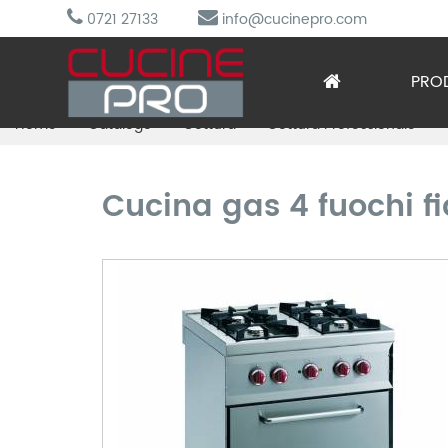
0721 27133
info@cucinepro.com
PRO
Home
Catalogo
Cottura
Cottura Professionale
Arred
Attre
Cucina gas 4 fuochi fi
Cottu
Lavag
Prepa
Refri
Sotto