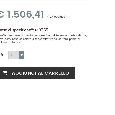
€
1.506,41
(IVA esclusa)
ese di spedizione*:
€
37,55
le effettive spese di spedizione potrebbero differire da quelle indicate,
trai comunque calcolare le spese effettive nel carrello, prima di
nfermare l'ordine
tà:
AGGIUNGI AL CARRELLO