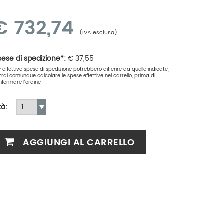
€
732,74
(IVA esclusa)
ese di spedizione*:
€
37,55
le effettive spese di spedizione potrebbero differire da quelle indicate,
trai comunque calcolare le spese effettive nel carrello, prima di
nfermare l'ordine
tà:
AGGIUNGI AL CARRELLO