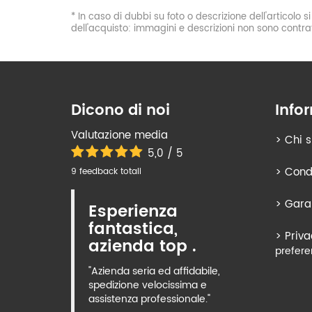
* In caso di dubbi su foto o descrizione dell'articolo 
dell'acquisto: immagini e descrizioni non sono contrat
Dicono di noi
Info
Valutazione media
>
Chi 
5,0 / 5
>
Condi
9 feedback totali
>
Gara
Esperienza
fantastica,
>
Priva
azienda top .
prefere
"Azienda seria ed affidabile,
spedizione velocissima e
assistenza professionale."