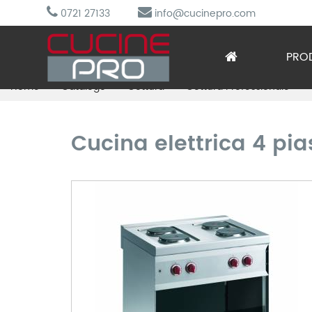
0721 27133
info@cucinepro.com
PRO
Home
Catalogo
Cottura
Cottura Professionale
Arred
Attre
Cucina elettrica 4 pia
Cottu
Lavag
Prepa
Refri
Sotto