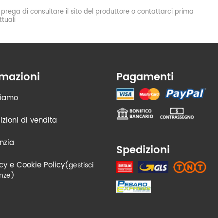
si prega di consultare il sito del produttore o contattarci prima
tuali
rmazioni
Pagamenti
siamo
zioni di vendita
nzia
Spedizioni
cy e Cookie Policy
(gestisci
nze)