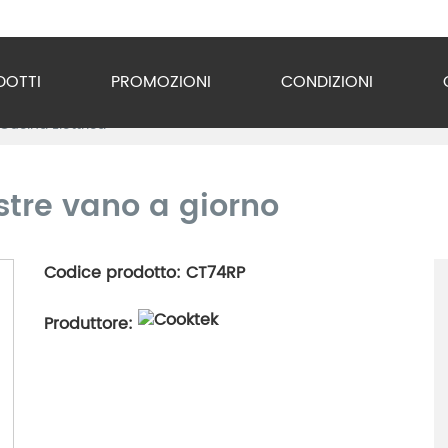
DOTTI
PROMOZIONI
CONDIZIONI
Cucina Elettrica
o Inox
zzature
stre vano a giorno
ra
Codice prodotto: CT74RP
gio
Produttore:
razione
gerazione
vuoto