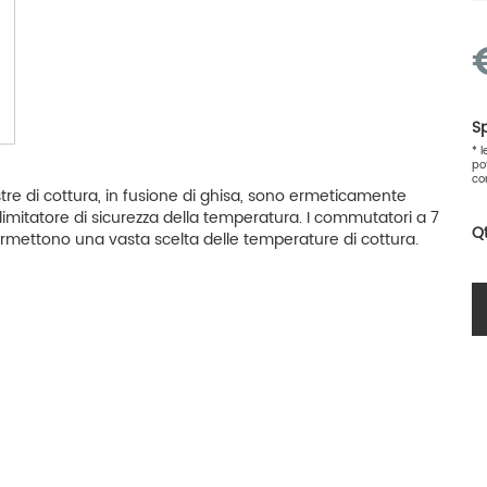
Sp
* 
po
co
stre di cottura, in fusione di ghisa, sono ermeticamente
l limitatore di sicurezza della temperatura. I commutatori a 7
Q
permettono una vasta scelta delle temperature di cottura.