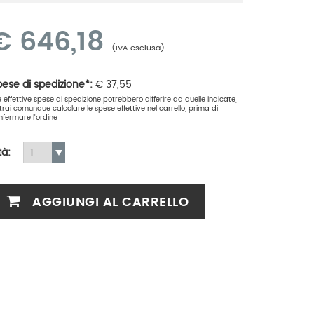
€
646,18
(IVA esclusa)
ese di spedizione*:
€
37,55
le effettive spese di spedizione potrebbero differire da quelle indicate,
trai comunque calcolare le spese effettive nel carrello, prima di
nfermare l'ordine
tà:
AGGIUNGI AL CARRELLO