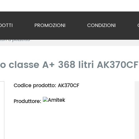
DOTTI
PROMOZIONI
CONDIZIONI
atori a pozzetto
o Inox
zzature
o classe A+ 368 litri AK370CF
ra
Codice prodotto: AK370CF
gio
Produttore:
razione
gerazione
vuoto