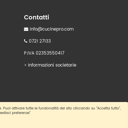
Contatti
info@cucinepro.com
0721 27133
P.IVA 02353550417
>
Informazioni societarie
e. Puoi attivare tutte le funzionalità del sito cliccando su "Accetta tutto",
estisci preferenze".