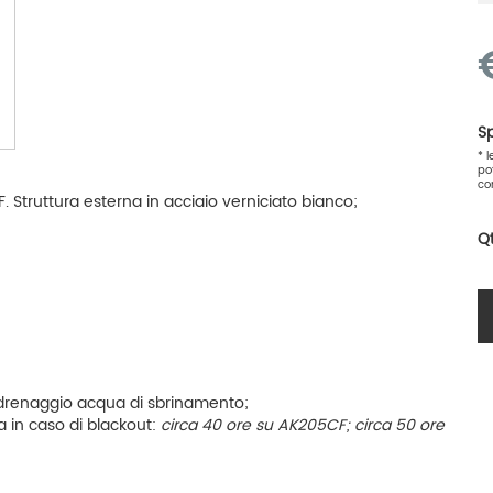
Sp
* 
po
co
 Struttura esterna in acciaio verniciato bianco;
Q
drenaggio acqua di sbrinamento;
 in caso di blackout:
circa 40 ore su AK205CF; circa 50 ore