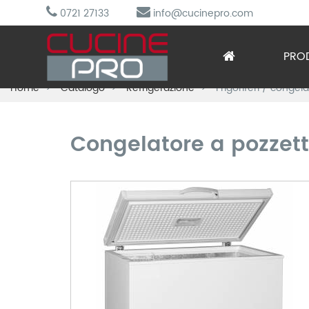
0721 27133
info@cucinepro.com
PRO
Home
Catalogo
Refrigerazione
Frigoriferi / congel
Arred
Attre
Congelatore a pozzett
Cottu
Lavag
Prepa
Refri
Sotto