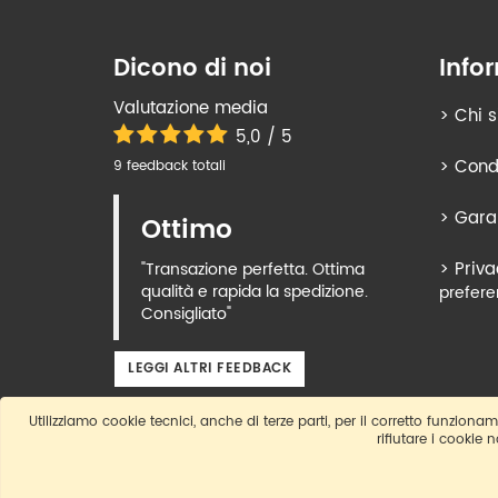
Dicono di noi
Info
Valutazione media
>
Chi 
5,0 / 5
>
Condi
9 feedback totali
>
Gara
Ottimo
>
Priva
"Transazione perfetta. Ottima
qualità e rapida la spedizione.
prefere
Consigliato"
LEGGI ALTRI FEEDBACK
Utilizziamo cookie tecnici, anche di terze parti, per il corretto funzioname
rifiutare i cookie 