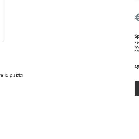
Sp
* 
po
co
Q
e la pulizia