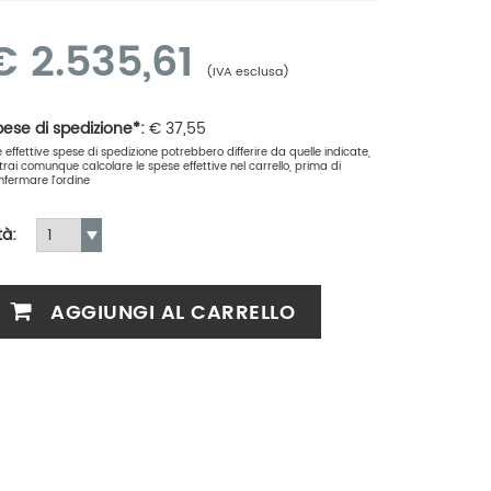
€
2.535,61
(IVA esclusa)
ese di spedizione*:
€
37,55
le effettive spese di spedizione potrebbero differire da quelle indicate,
trai comunque calcolare le spese effettive nel carrello, prima di
nfermare l'ordine
tà:
AGGIUNGI AL CARRELLO