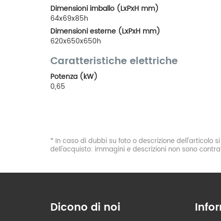
Dimensioni imballo (LxPxH mm)
64x69x85h
Dimensioni esterne (LxPxH mm)
620x650x650h
Caratteristiche elettriche
Potenza (kW)
0,65
* In caso di dubbi su foto o descrizione dell'articolo 
dell'acquisto: immagini e descrizioni non sono contrat
Dicono di noi
Info