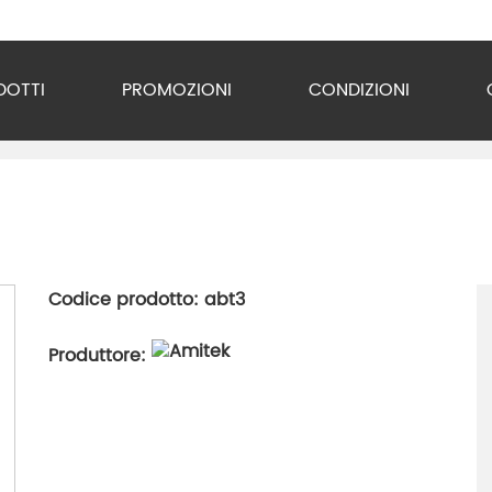
DOTTI
PROMOZIONI
CONDIZIONI
o Inox
zzature
ra
Codice prodotto: abt3
gio
Produttore:
razione
gerazione
vuoto