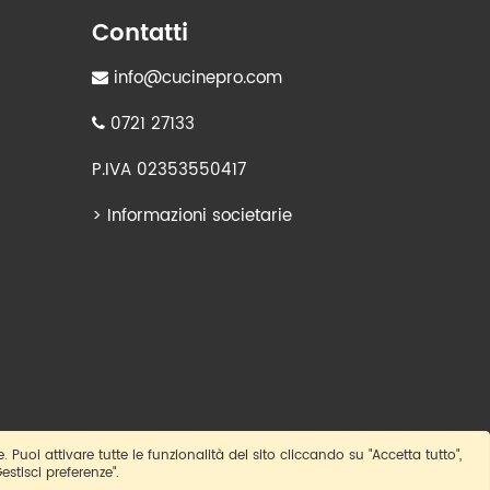
Contatti
info@cucinepro.com
0721 27133
P.IVA 02353550417
>
Informazioni societarie
e. Puoi attivare tutte le funzionalità del sito cliccando su "Accetta tutto",
estisci preferenze".