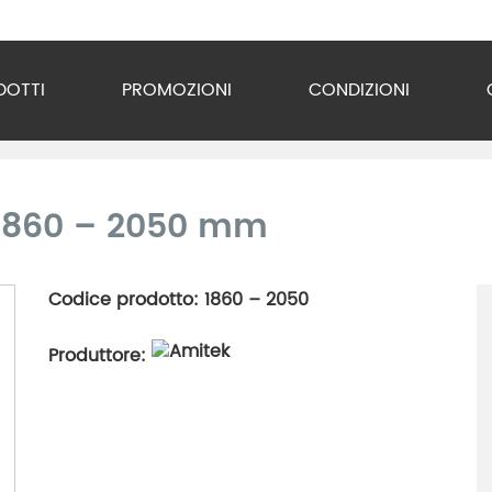
DOTTI
PROMOZIONI
CONDIZIONI
o Inox
zzature
 1860 – 2050 mm
ra
Codice prodotto: 1860 – 2050
gio
Produttore:
razione
gerazione
vuoto