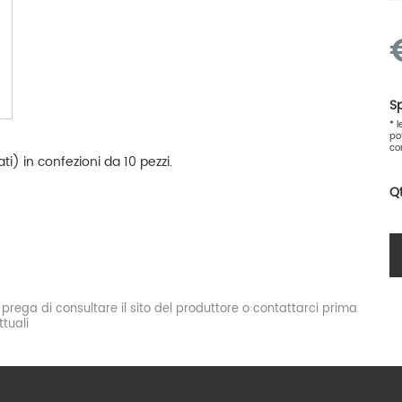
Sp
* 
po
co
) in confezioni da 10 pezzi.
Q
si prega di consultare il sito del produttore o contattarci prima
tuali