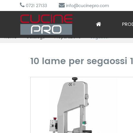
0721 27133
info@cucinepro.com
PRO
Home
Catalogo
Preparazione
Segaossi
Arred
Attre
10 lame per segaossi
Cottu
Lavag
Prepa
Refri
Sotto