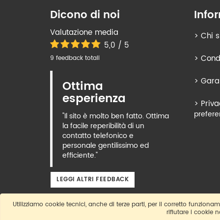
Dicono di noi
Info
Valutazione media
>
Chi 
5,0 / 5
>
Condi
9 feedback totali
>
Gara
Ottima
esperienza
>
Priva
prefere
"Il sito è molto ben fatto. Ottima
la facile reperibilità di un
contatto telefonico e
personale gentilissimo ed
efficiente."
LEGGI ALTRI FEEDBACK
Utilizziamo cookie tecnici, anche di terze parti, per il corretto funzioname
rifiutare i cookie 