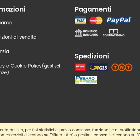
rmazioni
Pagamenti
siamo
zioni di vendita
nzia
Spedizioni
cy e Cookie Policy
(gestisci
nze)
nto del sito, per fini statistici e, previo consenso, funzionali e di profilazion
non essenziali cliccando su "Rifiuta tutto" o gestire i consensi cliccando su "G