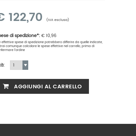
€
122,70
(IVA esclusa)
ese di spedizione*:
€
10,96
le effettive spese di spedizione potrebbero differire da quelle indicate,
trai comunque calcolare le spese effettive nel carrello, prima di
nfermare l'ordine
tà:
AGGIUNGI AL CARRELLO