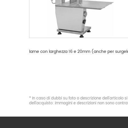
lame con larghezza 16 e 20mm (anche per surgelati
* In caso di dubbi su foto o descrizione dell'articolo 
dell'acquisto: immagini e descrizioni non sono contrat