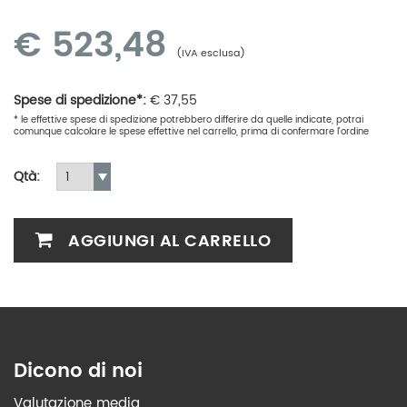
€
523,48
(IVA esclusa)
Spese di spedizione*:
€
37,55
* le effettive spese di spedizione potrebbero differire da quelle indicate, potrai
comunque calcolare le spese effettive nel carrello, prima di confermare l'ordine
Qtà:
AGGIUNGI AL CARRELLO
Dicono di noi
Valutazione media